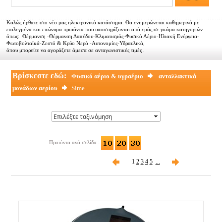
Αντιπροσωπείες
Καλώς ήρθατε στο νέο μας ηλεκτρονικό κατάστημα. Θα ενημερώνεται καθημερινά με
Εμπορικοί συνεργάτες
επιλεγμένα και επώνυμα προϊόντα που υποστηρίζονται από εμάς σε γκάμα κατηγοριών
όπως: Θέρμανση -Θέρμανση Δαπέδου-Κλιματισμός-Φυσικό Αέριο-Ηλιακή Ενέργεια-
Φωτοβολταϊκά-Ζεστό & Κρύο Νερό -Αυτονομίες-Υδραυλικά,
Τα νέα μας
όπου μπορείτε να αγοράζετε άμεσα σε ανταγωνιστικές τιμές .
Επικοινωνία
Βρίσκεστε εδώ:
Φυσικό αέριο & υγραέριο
ανταλλακτικά
μονάδων αερίου
Sime
Προϊόντα ανά σελίδα :
1
2
3
4
5
...