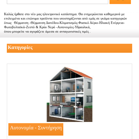
Αντιπροσωπείες
Καλώς ήρθατε στο νέο μας ηλεκτρονικό κατάστημα. Θα ενημερώνεται καθημερινά με
Εμπορικοί συνεργάτες
επιλεγμένα και επώνυμα προϊόντα που υποστηρίζονται από εμάς σε γκάμα κατηγοριών
όπως: Θέρμανση -Θέρμανση Δαπέδου-Κλιματισμός-Φυσικό Αέριο-Ηλιακή Ενέργεια-
Φωτοβολταϊκά-Ζεστό & Κρύο Νερό -Αυτονομίες-Υδραυλικά,
Τα νέα μας
όπου μπορείτε να αγοράζετε άμεσα σε ανταγωνιστικές τιμές .
Επικοινωνία
Κατηγορίες
Αυτονομία - Συντήρηση