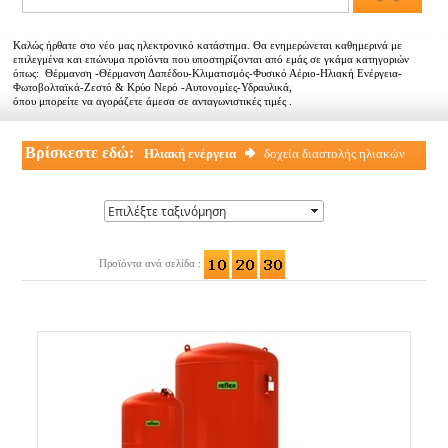
Αντιπροσωπείες
Καλώς ήρθατε στο νέο μας ηλεκτρονικό κατάστημα. Θα ενημερώνεται καθημερινά με
Εμπορικοί συνεργάτες
επιλεγμένα και επώνυμα προϊόντα που υποστηρίζονται από εμάς σε γκάμα κατηγοριών
όπως: Θέρμανση -Θέρμανση Δαπέδου-Κλιματισμός-Φυσικό Αέριο-Ηλιακή Ενέργεια-
Φωτοβολταϊκά-Ζεστό & Κρύο Νερό -Αυτονομίες-Υδραυλικά,
Τα νέα μας
όπου μπορείτε να αγοράζετε άμεσα σε ανταγωνιστικές τιμές .
Επικοινωνία
Βρίσκεστε εδώ:
Ηλιακή ενέργεια
δοχεία διαστολής ηλιακών
Προϊόντα ανά σελίδα :