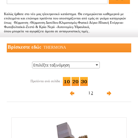
Αντιπροσωπείες
Καλώς ήρθατε στο νέο μας ηλεκτρονικό κατάστημα. Θα ενημερώνεται καθημερινά με
Εμπορικοί συνεργάτες
επιλεγμένα και επώνυμα προϊόντα που υποστηρίζονται από εμάς σε γκάμα κατηγοριών
όπως: Θέρμανση -Θέρμανση Δαπέδου-Κλιματισμός-Φυσικό Αέριο-Ηλιακή Ενέργεια-
Φωτοβολταϊκά-Ζεστό & Κρύο Νερό -Αυτονομίες-Υδραυλικά,
Τα νέα μας
όπου μπορείτε να αγοράζετε άμεσα σε ανταγωνιστικές τιμές .
Επικοινωνία
Βρίσκεστε εδώ:
THERMONA
Προϊόντα ανά σελίδα :
1
2