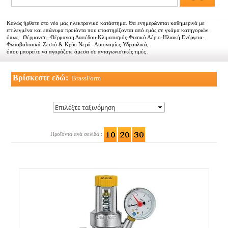
Αντιπροσωπείες
Καλώς ήρθατε στο νέο μας ηλεκτρονικό κατάστημα. Θα ενημερώνεται καθημερινά με
Εμπορικοί συνεργάτες
επιλεγμένα και επώνυμα προϊόντα που υποστηρίζονται από εμάς σε γκάμα κατηγοριών
όπως: Θέρμανση -Θέρμανση Δαπέδου-Κλιματισμός-Φυσικό Αέριο-Ηλιακή Ενέργεια-
Φωτοβολταϊκά-Ζεστό & Κρύο Νερό -Αυτονομίες-Υδραυλικά,
Τα νέα μας
όπου μπορείτε να αγοράζετε άμεσα σε ανταγωνιστικές τιμές .
Επικοινωνία
Βρίσκεστε εδώ:
BrassForm
Προϊόντα ανά σελίδα :