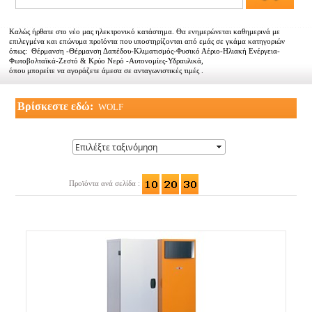
Αντιπροσωπείες
Καλώς ήρθατε στο νέο μας ηλεκτρονικό κατάστημα. Θα ενημερώνεται καθημερινά με
Εμπορικοί συνεργάτες
επιλεγμένα και επώνυμα προϊόντα που υποστηρίζονται από εμάς σε γκάμα κατηγοριών
όπως: Θέρμανση -Θέρμανση Δαπέδου-Κλιματισμός-Φυσικό Αέριο-Ηλιακή Ενέργεια-
Φωτοβολταϊκά-Ζεστό & Κρύο Νερό -Αυτονομίες-Υδραυλικά,
Τα νέα μας
όπου μπορείτε να αγοράζετε άμεσα σε ανταγωνιστικές τιμές .
Επικοινωνία
Βρίσκεστε εδώ:
WOLF
Προϊόντα ανά σελίδα :