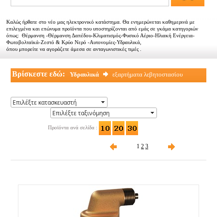
Αντιπροσωπείες
Καλώς ήρθατε στο νέο μας ηλεκτρονικό κατάστημα. Θα ενημερώνεται καθημερινά με
Εμπορικοί συνεργάτες
επιλεγμένα και επώνυμα προϊόντα που υποστηρίζονται από εμάς σε γκάμα κατηγοριών
όπως: Θέρμανση -Θέρμανση Δαπέδου-Κλιματισμός-Φυσικό Αέριο-Ηλιακή Ενέργεια-
Φωτοβολταϊκά-Ζεστό & Κρύο Νερό -Αυτονομίες-Υδραυλικά,
Τα νέα μας
όπου μπορείτε να αγοράζετε άμεσα σε ανταγωνιστικές τιμές .
Επικοινωνία
Βρίσκεστε εδώ:
Υδραυλικά
εξαρτήματα λεβητοστασίου
Προϊόντα ανά σελίδα :
1
2
3