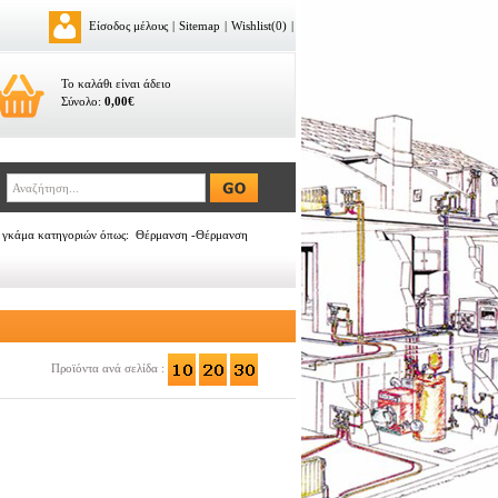
Είσοδος μέλους
|
Sitemap
|
Wishlist(0)
|
Το καλάθι είναι άδειο
Σύνολο:
0,00€
σε γκάμα κατηγοριών όπως: Θέρμανση -Θέρμανση
Προϊόντα ανά σελίδα :