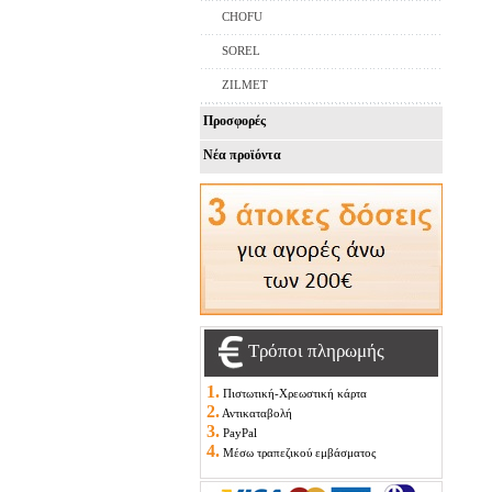
CHOFU
SOREL
ZILMET
Προσφορές
Νέα προϊόντα
Τρόποι πληρωμής
1.
Πιστωτική-Χρεωστική κάρτα
2.
Αντικαταβολή
3.
PayPal
4.
Μέσω τραπεζικού εμβάσματος