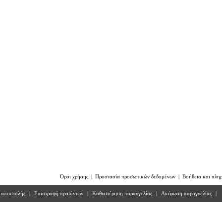
Όροι χρήσης
|
Προστασία προσωπικών δεδομένων
|
Βοήθεια και πλη
 αποστολής
|
Επιστροφή προϊόντων
|
Kαθυστέρηση παραγγελίας
|
Ακύρωση παραγγελίας
|