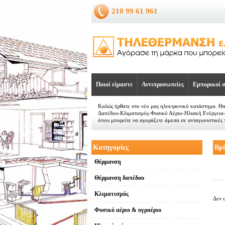
210 99 61 961
Ποιοί είμαστε
Αντιπροσωπείες
Εμπορικοί σ
Καλώς ήρθατε στο νέο μας ηλεκτρονικό κατάστημα. Θ
Δαπέδου-Κλιματισμός-Φυσικό Αέριο-Ηλιακή Ενέργεια
όπου μπορείτε να αγοράζετε άμεσα σε ανταγωνιστικές τ
Κατηγορίες
Βρ
Θέρμανση
Θέρμανση δαπέδου
Κλιματισμός
Δεν 
Φυσικό αέριο & υγραέριο