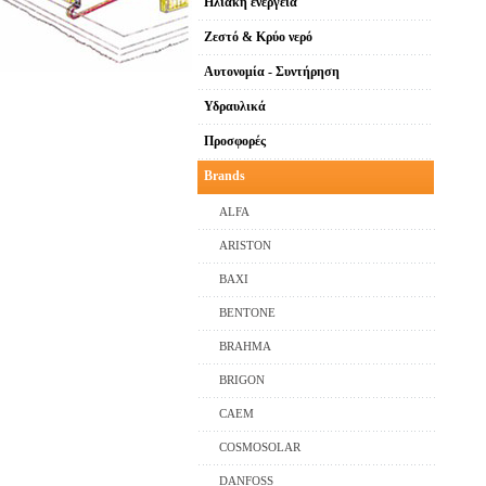
Ηλιακή ενέργεια
Ζεστό & Κρύο νερό
Αυτονομία - Συντήρηση
Υδραυλικά
Προσφορές
Brands
ALFA
ARISTON
BAXI
BENTONE
BRAHMA
BRIGON
CAEM
COSMOSOLAR
DANFOSS