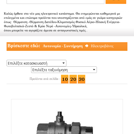
Αντιπροσωπείες
Καλώς ήρθατε στο νέο μας ηλεκτρονικό κατάστημα. Θα ενημερώνεται καθημερινά με
Εμπορικοί συνεργάτες
επιλεγμένα και επώνυμα προϊόντα που υποστηρίζονται από εμάς σε γκάμα κατηγοριών
όπως: Θέρμανση -Θέρμανση Δαπέδου-Κλιματισμός-Φυσικό Αέριο-Ηλιακή Ενέργεια-
Φωτοβολταϊκά-Ζεστό & Κρύο Νερό -Αυτονομίες-Υδραυλικά,
Τα νέα μας
όπου μπορείτε να αγοράζετε άμεσα σε ανταγωνιστικές τιμές .
Επικοινωνία
Βρίσκεστε εδώ:
Αυτονομία - Συντήρηση
Ηλεκτροβάνες
Προϊόντα ανά σελίδα :