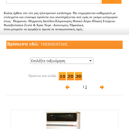
Αντιπροσωπείες
Καλώς ήρθατε στο νέο μας ηλεκτρονικό κατάστημα. Θα ενημερώνεται καθημερινά με
Εμπορικοί συνεργάτες
επιλεγμένα και επώνυμα προϊόντα που υποστηρίζονται από εμάς σε γκάμα κατηγοριών
όπως: Θέρμανση -Θέρμανση Δαπέδου-Κλιματισμός-Φυσικό Αέριο-Ηλιακή Ενέργεια-
Φωτοβολταϊκά-Ζεστό & Κρύο Νερό -Αυτονομίες-Υδραυλικά,
Τα νέα μας
όπου μπορείτε να αγοράζετε άμεσα σε ανταγωνιστικές τιμές .
Επικοινωνία
Βρίσκεστε εδώ:
THERMOSTAHL
Προϊόντα ανά σελίδα :
1
2