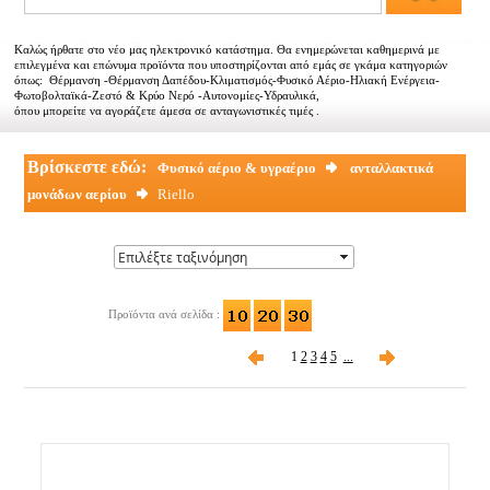
Αντιπροσωπείες
Καλώς ήρθατε στο νέο μας ηλεκτρονικό κατάστημα. Θα ενημερώνεται καθημερινά με
Εμπορικοί συνεργάτες
επιλεγμένα και επώνυμα προϊόντα που υποστηρίζονται από εμάς σε γκάμα κατηγοριών
όπως: Θέρμανση -Θέρμανση Δαπέδου-Κλιματισμός-Φυσικό Αέριο-Ηλιακή Ενέργεια-
Φωτοβολταϊκά-Ζεστό & Κρύο Νερό -Αυτονομίες-Υδραυλικά,
Τα νέα μας
όπου μπορείτε να αγοράζετε άμεσα σε ανταγωνιστικές τιμές .
Επικοινωνία
Βρίσκεστε εδώ:
Φυσικό αέριο & υγραέριο
ανταλλακτικά
μονάδων αερίου
Riello
Προϊόντα ανά σελίδα :
1
2
3
4
5
...