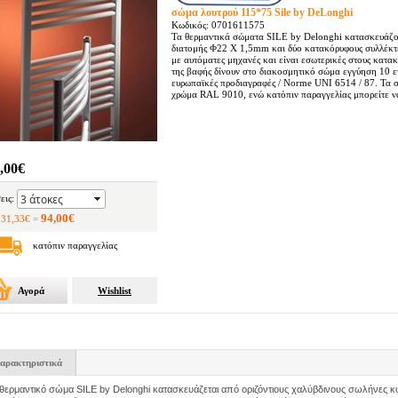
σώμα λουτρού 115*75 Sile by DeLonghi
Κωδικός: 0701611575
Τα θερμαντικά σώματα SILE by Delonghi κατασκευάζον
διατομής Φ22 Χ 1,5mm και δύο κατακόρυφους συλλέκτ
με αυτόματες μηχανές και είναι εσωτερικές στους κατα
της βαφής δίνουν στο διακοσμητικό σώμα εγγύηση 10 ετ
ευρωπαϊκές προδιαγραφές / Norme UNI 6514 / 87. Τα σ
χρώμα RAL 9010, ενώ κατόπιν παραγγελίας μπορείτε να
,00€
εις:
94,00€
 31,33€ =
κατόπιν παραγγελίας
Αγορά
Wishlist
αρακτηριστικά
θερμαντικό σώμα SILE by Delonghi κατασκευάζεται από οριζόντιους χαλύβδινους σωλήνες κ