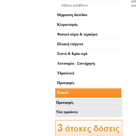
κατ
λέβητες χαλύβδινοι
συλ
Θέρμανση δαπέδου
Κλιματισμός
Φυσικό αέριο & υγραέριο
Ηλιακή ενέργεια
Ζεστό & Κρύο νερό
Αυτονομία - Συντήρηση
Υδραυλικά
Προσφορές
Brands
Προσφορές
Νέα προϊόντα