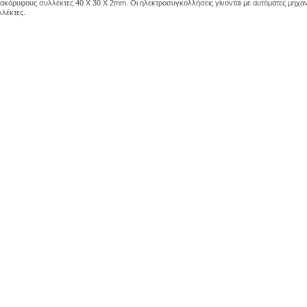
ακόρυφους συλλέκτες 40 Χ 30 Χ 2mm. Οι ηλεκτροσυγκολλήσεις γίνονται με αυτόματες μηχαν
λέκτες.