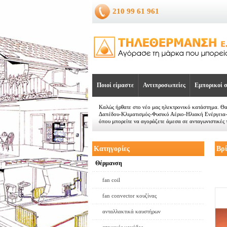
210 99 61 961
Ποιοί είμαστε
Αντιπροσωπείες
Εμπορικοί σ
Καλώς ήρθατε στο νέο μας ηλεκτρονικό κατάστημα. Θ
Δαπέδου-Κλιματισμός-Φυσικό Αέριο-Ηλιακή Ενέργεια
όπου μπορείτε να αγοράζετε άμεσα σε ανταγωνιστικές τ
Κατηγορίες
Βρ
Θέρμανση
fan coil
fan convector κουζίνας
ανταλλακτικά καυστήρων