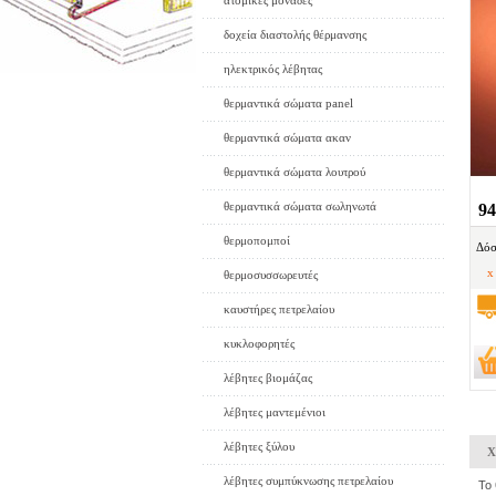
ατομικές μονάδες
δοχεία διαστολής θέρμανσης
ηλεκτρικός λέβητας
θερμαντικά σώματα panel
θερμαντικά σώματα ακαν
θερμαντικά σώματα λουτρού
θερμαντικά σώματα σωληνωτά
94
θερμοπομποί
Δόσ
x
θερμοσυσσωρευτές
καυστήρες πετρελαίου
κυκλοφορητές
λέβητες βιομάζας
λέβητες μαντεμένιοι
λέβητες ξύλου
Χ
λέβητες συμπύκνωσης πετρελαίου
Το 