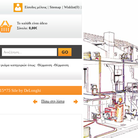
Είσοδος μέλους
|
Sitemap
|
Wishlist(0)
|
Το καλάθι είναι άδειο
Σύνολο:
0,00€
σε γκάμα κατηγοριών όπως: Θέρμανση -Θέρμανση
15*75 Sile by DeLonghi
Πίσω στη λίστα