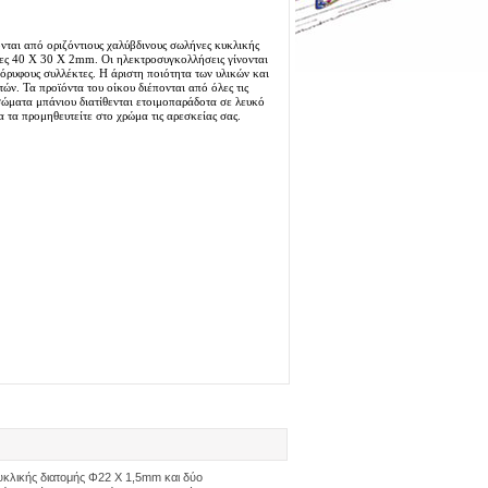
ται από οριζόντιους χαλύβδινους σωλήνες κυκλικής
ες 40 Χ 30 Χ 2mm. Οι ηλεκτροσυγκολλήσεις γίνονται
κόρυφους συλλέκτες. Η άριστη ποιότητα των υλικών και
ών. Τα προϊόντα του οίκου διέπονται από όλες τις
ώματα μπάνιου διατίθενται ετοιμοπαράδοτα σε λευκό
 τα προμηθευτείτε στο χρώμα τις αρεσκείας σας.
υκλικής διατομής Φ22 Χ 1,5mm και δύο