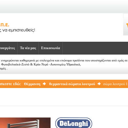
υνεργάτες
Τα νέα μας
Επικοινωνία
α ενημερώνεται καθημερινά με επιλεγμένα και επώνυμα προϊόντα που υποστηρίζονται από εμάς 
- Φωτοβολταϊκά-Ζεστό & Κρύο Νερό -Αυτονομίες-Υδραυλικά,
ιμές .
ίσκεστε εδώ:
Θέρμανση
θερμαντικά σώματα λουτρού
σώμα λουτρού 1