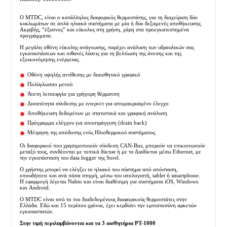
O MTDC, είναι ο κατάλληλος διαφορικός θερμοστάτης, για τη διαχείριση δύο
κυκλωμάτων σε απλά ηλιακά συστήματα με μία ή δύο δεξαμενές αποθήκευσης.
Ακριβής, “έξυπνος” και εύκολος στη χρήση, χάρη στα προεγκατεστημένα
προγράμματα.
Η μεγάλη οθόνη εύκολης ανάγνωσης, παρέχει ανάλυση των υδραυλικών σας
εγκαταστάσεων και πιθανές λύσεις για τη βελτίωση της άνεσης και της
εξοικονόμησης ενέργειας.
Οθόνη υψηλής αντίθεσης με διαισθητικό γραφικό
Πολύγλωσσο μενού
Άνετη λειτουργία για γρήγορη θέρμανση
Δυνατότητα σύνδεσης με ιντερνετ για απομακρυσμένο έλεγχο
Αποθήκευση δεδομένων με στατιστικά και γραφική ανάλυση
Πρόγραμμα ελέγχου για αποστράγγιση (drain back)
Μέτρηση της απόδοσης ενός Ηλιοθερμικού συστήματος.
Οι διαφορικοί που χρησιμοποιούν σύνδεση CAN-Bus, μπορούν να επικοινωνούν
μεταξύ τους, συνδέονται με τοπικά δίκτυα ή με το Διαδίκτυο μέσω Ethernet, με
την εγκατάσταση του data logger της Sorel.
Ο χρήστης μπορεί να ελέγξει το ηλιακό του σύστημα από απόσταση,
οπουδήποτε και ανά πάσα στιγμή, μέσω του υπολογιστή, tablet ή smartphone.
Η εφαρμογή λέγεται Nabto και είναι διαθέσιμη για συστήματα iOS, Windows
και Android.
Ο MTDC είναι από το πιο διαδεδομένους διαφορικούς θερμοστάτες στην
Ελλάδα. Εδώ και 15 περίπου χρόνια, έχει κερδίσει την εμπιστοσύνη αρκετών
εγκαταστατών.
Στην τιμή περιλαμβάνονται και τα 3 αισθητήρια PT-1000