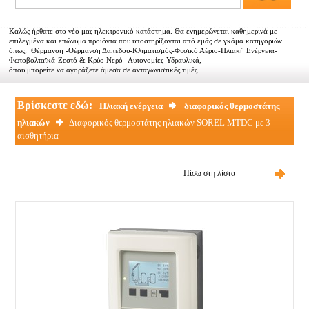
Αντιπροσωπείες
Καλώς ήρθατε στο νέο μας ηλεκτρονικό κατάστημα. Θα ενημερώνεται καθημερινά με
Εμπορικοί συνεργάτες
επιλεγμένα και επώνυμα προϊόντα που υποστηρίζονται από εμάς σε γκάμα κατηγοριών
όπως: Θέρμανση -Θέρμανση Δαπέδου-Κλιματισμός-Φυσικό Αέριο-Ηλιακή Ενέργεια-
Φωτοβολταϊκά-Ζεστό & Κρύο Νερό -Αυτονομίες-Υδραυλικά,
Τα νέα μας
όπου μπορείτε να αγοράζετε άμεσα σε ανταγωνιστικές τιμές .
Επικοινωνία
Βρίσκεστε εδώ:
Ηλιακή ενέργεια
διαφορικός θερμοστάτης
ηλιακών
Διαφορικός θερμοστάτης ηλιακών SOREL MTDC με 3
αισθητήρια
Πίσω στη λίστα