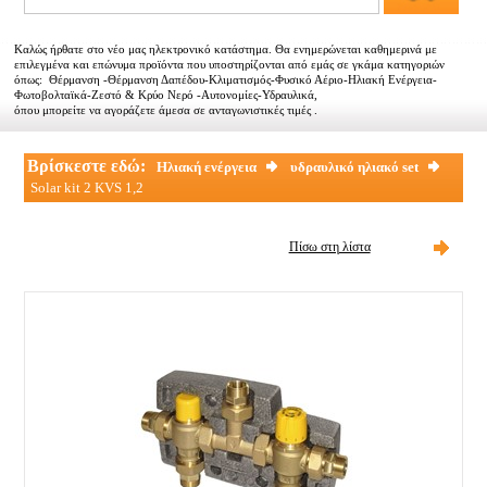
Αντιπροσωπείες
Καλώς ήρθατε στο νέο μας ηλεκτρονικό κατάστημα. Θα ενημερώνεται καθημερινά με
Εμπορικοί συνεργάτες
επιλεγμένα και επώνυμα προϊόντα που υποστηρίζονται από εμάς σε γκάμα κατηγοριών
όπως: Θέρμανση -Θέρμανση Δαπέδου-Κλιματισμός-Φυσικό Αέριο-Ηλιακή Ενέργεια-
Φωτοβολταϊκά-Ζεστό & Κρύο Νερό -Αυτονομίες-Υδραυλικά,
Τα νέα μας
όπου μπορείτε να αγοράζετε άμεσα σε ανταγωνιστικές τιμές .
Επικοινωνία
Βρίσκεστε εδώ:
Ηλιακή ενέργεια
υδραυλικό ηλιακό set
Solar kit 2 KVS 1,2
Πίσω στη λίστα