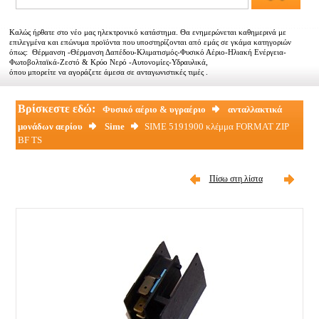
Αντιπροσωπείες
Καλώς ήρθατε στο νέο μας ηλεκτρονικό κατάστημα. Θα ενημερώνεται καθημερινά με
Εμπορικοί συνεργάτες
επιλεγμένα και επώνυμα προϊόντα που υποστηρίζονται από εμάς σε γκάμα κατηγοριών
όπως: Θέρμανση -Θέρμανση Δαπέδου-Κλιματισμός-Φυσικό Αέριο-Ηλιακή Ενέργεια-
Φωτοβολταϊκά-Ζεστό & Κρύο Νερό -Αυτονομίες-Υδραυλικά,
Τα νέα μας
όπου μπορείτε να αγοράζετε άμεσα σε ανταγωνιστικές τιμές .
Επικοινωνία
Βρίσκεστε εδώ:
Φυσικό αέριο & υγραέριο
ανταλλακτικά
μονάδων αερίου
Sime
SIME 5191900 κλέμμα FORMAT ZIP
BF TS
Πίσω στη λίστα