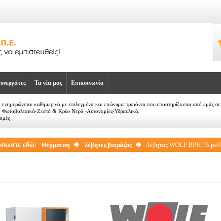
υνεργάτες
Τα νέα μας
Επικοινωνία
α ενημερώνεται καθημερινά με επιλεγμένα και επώνυμα προϊόντα που υποστηρίζονται από εμάς 
- Φωτοβολταϊκά-Ζεστό & Κρύο Νερό -Αυτονομίες-Υδραυλικά,
ιμές .
ίσκεστε εδώ:
Θέρμανση
λέβητες βιομάζας
Λέβητας WOLF BPH 15 pell