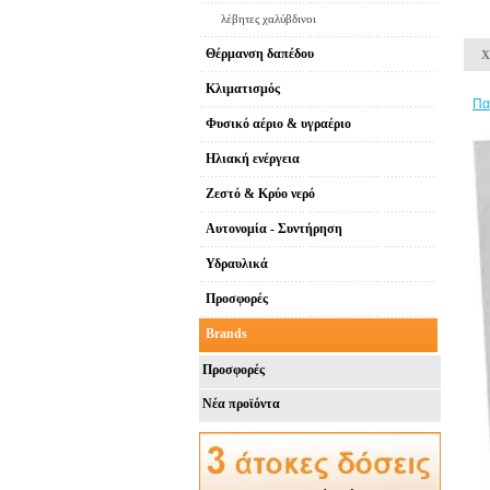
λέβητες χαλύβδινοι
Θέρμανση δαπέδου
Χ
Κλιματισμός
Πα
Φυσικό αέριο & υγραέριο
Ηλιακή ενέργεια
Ζεστό & Κρύο νερό
Αυτονομία - Συντήρηση
Υδραυλικά
Προσφορές
Brands
Προσφορές
Νέα προϊόντα