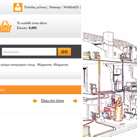
Είσοδος μέλους
|
Sitemap
|
Wishlist(0)
|
Το καλάθι είναι άδειο
Σύνολο:
0,00€
σε γκάμα κατηγοριών όπως: Θέρμανση -Θέρμανση
ets
Πίσω στη λίστα