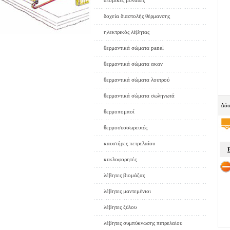
ατομικές μονάδες
δοχεία διαστολής θέρμανσης
ηλεκτρικός λέβητας
θερμαντικά σώματα panel
θερμαντικά σώματα ακαν
θερμαντικά σώματα λουτρού
θερμαντικά σώματα σωληνωτά
Δόσ
θερμοπομποί
θερμοσυσσωρευτές
καυστήρες πετρελαίου
κυκλοφορητές
λέβητες βιομάζας
λέβητες μαντεμένιοι
λέβητες ξύλου
λέβητες συμπύκνωσης πετρελαίου