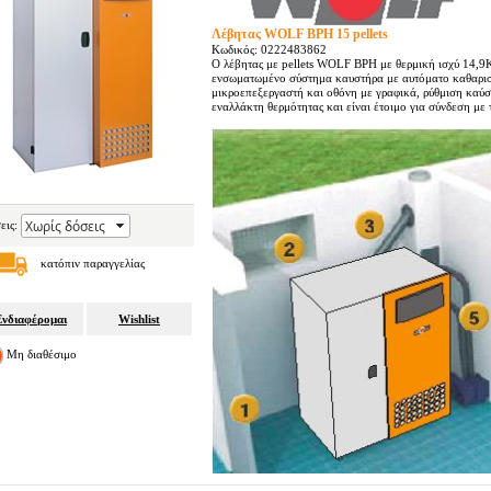
Λέβητας WOLF BPH 15 pellets
Κωδικός: 0222483862
Ο λέβητας με pellets WOLF BPH με θερμική ισχύ 14,9K
ενσωματωμένο σύστημα καυστήρα με αυτόματο καθαρισ
μικροεπεξεργαστή και οθόνη με γραφικά, ρύθμιση καύ
εναλλάκτη θερμότητας και είναι έτοιμο για σύνδεση με
εις:
κατόπιν παραγγελίας
Ενδιαφέρομαι
Wishlist
Μη διαθέσιμο