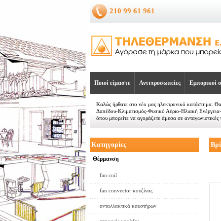
210 99 61 961
Ποιοί είμαστε
Αντιπροσωπείες
Εμπορικοί σ
Καλώς ήρθατε στο νέο μας ηλεκτρονικό κατάστημα. Θ
Δαπέδου-Κλιματισμός-Φυσικό Αέριο-Ηλιακή Ενέργεια
όπου μπορείτε να αγοράζετε άμεσα σε ανταγωνιστικές τ
Κατηγορίες
Βρ
Θέρμανση
fan coil
fan convector κουζίνας
ανταλλακτικά καυστήρων